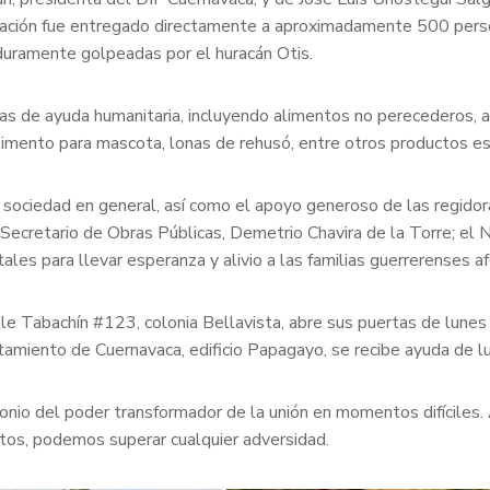
oblación fue entregado directamente a aproximadamente 500 perso
duramente golpeadas por el huracán Otis.
s de ayuda humanitaria, incluyendo alimentos no perecederos, ag
alimento para mascota, lonas de rehusó, entre otros productos es
la sociedad en general, así como el apoyo generoso de las regid
Secretario de Obras Públicas, Demetrio Chavira de la Torre; el 
 para llevar esperanza y alivio a las familias guerrerenses af
lle Tabachín #123, colonia Bellavista, abre sus puertas de lune
miento de Cuernavaca, edificio Papagayo, se recibe ayuda de lu
monio del poder transformador de la unión en momentos difícile
ntos, podemos superar cualquier adversidad.