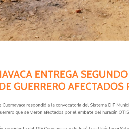
RNAVACA ENTREGA SEGUND
 DE GUERRERO AFECTADOS 
 de Cuernavaca respondió a la convocatoria del Sistema DIF Munic
errero que se vieron afectados por el embate del huracán OTIS
, presidenta del DIF Cuernavaca, y de José Luis Urióstegui Sal