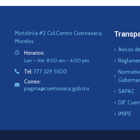
Transp
Motolinía #2 Col.Centro Cuernavaca,
Morelos
Avisos de
Horarios:
Lun – Vie: 8:00 am – 6:00 pm
Reglame
Tel:
777 329 5500
Normativ
Guberna
Correo:
pagina@cuernavaca.gob.mx
SAPAC
DIF Cuer
IMIPE