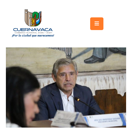
Inicio
Gobierno
Turismo
Trámites
y
Servicios
Licitaciones
Transparencia
Directorio