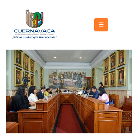
Inicio
Gobierno
Turismo
Trámites
y
Servicios
Licitaciones
Transparencia
Directorio