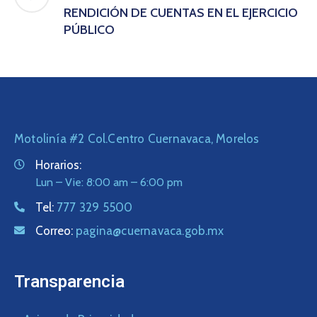
RENDICIÓN DE CUENTAS EN EL EJERCICIO
PÚBLICO
Motolinía #2 Col.Centro Cuernavaca, Morelos
Horarios:
Lun – Vie: 8:00 am – 6:00 pm
Tel:
777 329 5500
Correo:
pagina@cuernavaca.gob.mx
Transparencia