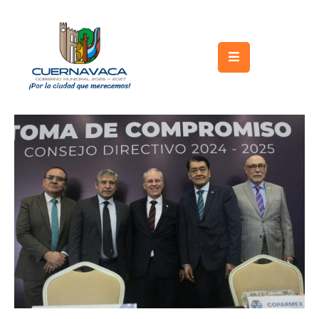
Inicio
Gobierno
Turismo
Trámites
y
Servicios
Licitaciones
Transparencia
Directorio