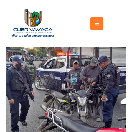
Inicio
Gobierno
Turismo
Trámites
y
Servicios
Licitaciones
Transparencia
Directorio