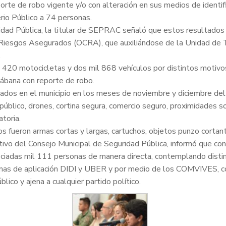
te de robo vigente y/o con alteración en sus medios de identif
rio Público a 74 personas.
uridad Pública, la titular de SEPRAC señaló que estos resultad
de Riesgos Asegurados (OCRA), que auxiliándose de la Unidad de
.
l 420 motocicletas y dos mil 868 vehículos por distintos motivo
sábana con reporte de robo.
tados en el municipio en los meses de noviembre y diciembre de
público, drones, cortina segura, comercio seguro, proximidades 
toria.
 fueron armas cortas y largas, cartuchos, objetos punzo cortante
cutivo del Consejo Municipal de Seguridad Pública, informó que c
ciadas mil 111 personas de manera directa, contemplando distint
as de aplicación DIDI y UBER y por medio de los COMVIVES, con
lico y ajena a cualquier partido político.