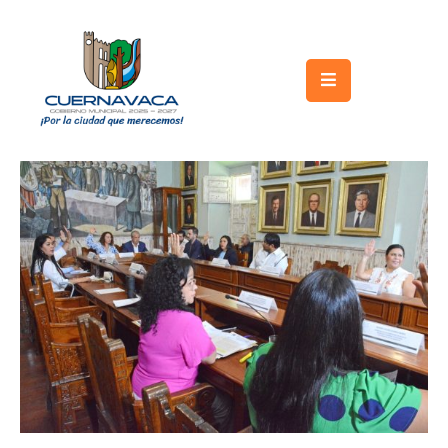
Inicio
Gobierno
Turismo
Trámites
y
Servicios
Licitaciones
Transparencia
Directorio