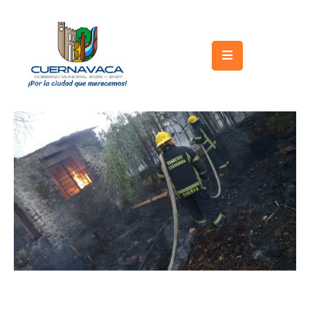
Inicio
Gobierno
Turismo
Trámites
y
Servicios
Licitaciones
Transparencia
Directorio