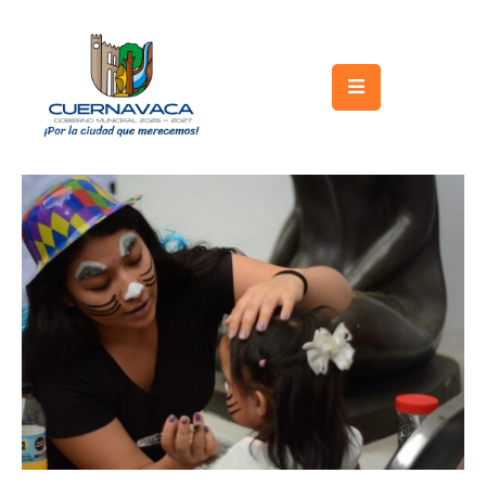
Inicio
Gobierno
Turismo
Trámites
y
Servicios
Licitaciones
Transparencia
Directorio