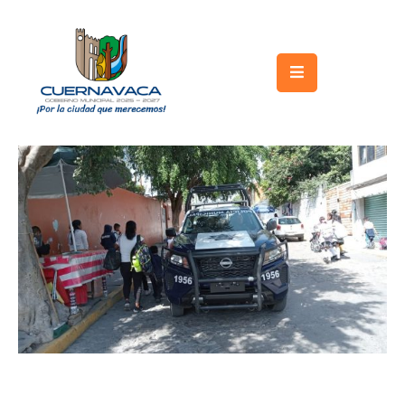
Inicio
Gobierno
Turismo
Trámites
y
Servicios
Licitaciones
Transparencia
Directorio