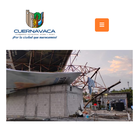
Inicio
Gobierno
Turismo
Trámites
y
Servicios
Licitaciones
Transparencia
Directorio