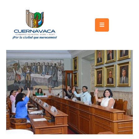
Inicio
Gobierno
Turismo
Trámites
y
Servicios
Licitaciones
Transparencia
Directorio