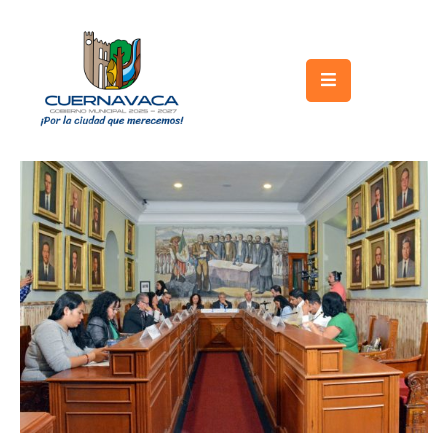
Inicio
Gobierno
Turismo
Trámites
y
Servicios
Licitaciones
Transparencia
Directorio