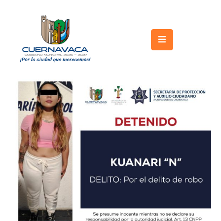
Inicio
Gobierno
Turismo
Trámites
y
Servicios
Licitaciones
Transparencia
Directorio