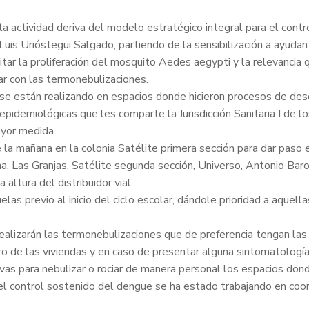
sta actividad deriva del modelo estratégico integral para el con
é Luis Urióstegui Salgado, partiendo de la sensibilización a ayu
itar la proliferación del mosquito Aedes aegypti y la relevancia 
ar con las termonebulizaciones.
 se están realizando en espacios donde hicieron procesos de de
idemiológicas que les comparte la Jurisdicción Sanitaria I de lo
ayor medida.
 la mañana en la colonia Satélite primera sección para dar paso e
na, Las Granjas, Satélite segunda sección, Universo, Antonio Ba
altura del distribuidor vial.
as previo al inicio del ciclo escolar, dándole prioridad a aquel
ealizarán las termonebulizaciones que de preferencia tengan las
o de las viviendas y en caso de presentar alguna sintomatología
ivas para nebulizar o rociar de manera personal los espacios don
l control sostenido del dengue se ha estado trabajando en coord