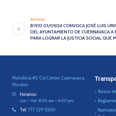
Anterior
B1932 01/09/24 CONVOCA JOSÉ LUIS UR
DEL AYUNTAMIENTO DE CUERNAVACA A 
PARA LOGRAR LA JUSTICIA SOCIAL QUE
Transp
Motolinía #2 Col.Centro Cuernavaca,
Morelos
Avisos de
Horarios:
Lun – Vie: 8:00 am – 6:00 pm
Reglame
Tel:
777 329 5500
Normativ