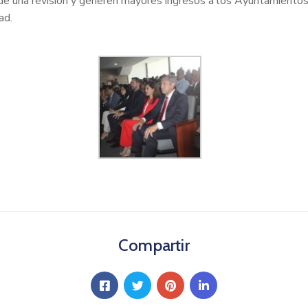
de una revisión y generen mayores ingresos a los Ayuntamientos 
ad.
Compartir