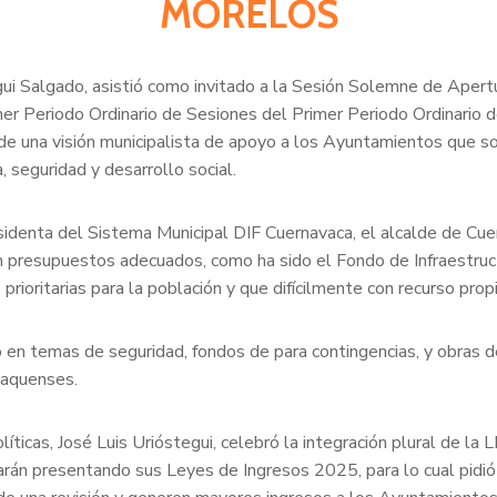
MORELOS
egui Salgado, asistió como invitado a la Sesión Solemne de Aper
r Periodo Ordinario de Sesiones del Primer Periodo Ordinario de
 de una visión municipalista de apoyo a los Ayuntamientos que so
 seguridad y desarrollo social.
denta del Sistema Municipal DIF Cuernavaca, el alcalde de Cuer
n presupuestos adecuados, como ha sido el Fondo de Infraestruc
rioritarias para la población y que difícilmente con recurso prop
 en temas de seguridad, fondos de para contingencias, y obras de 
vaquenses.
íticas, José Luis Urióstegui, celebró la integración plural de la 
arán presentando sus Leyes de Ingresos 2025, para lo cual pidió