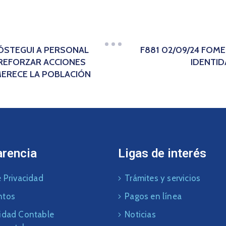
IÓSTEGUI A PERSONAL
F881 02/09/24 FOM
REFORZAR ACCIONES
IDENTID
 MERECE LA POBLACIÓN
arencia
Ligas de interés
 Privacidad
Trámites y servicios
ntos
Pagos en línea
idad Contable
Noticias