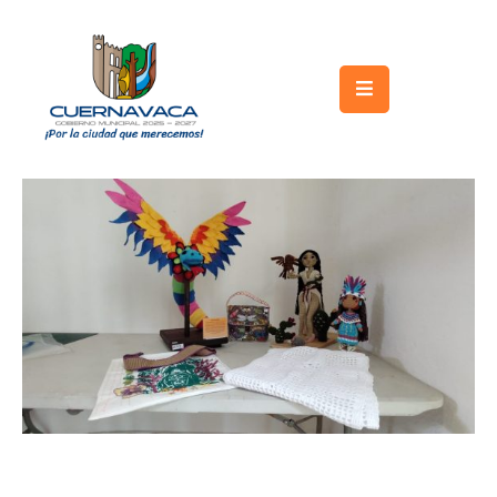
Inicio
Gobierno
Turismo
Trámites
y
Servicios
Licitaciones
Transparencia
Directorio