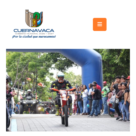
Inicio
Gobierno
Turismo
Trámites
y
Servicios
Licitaciones
Transparencia
Directorio