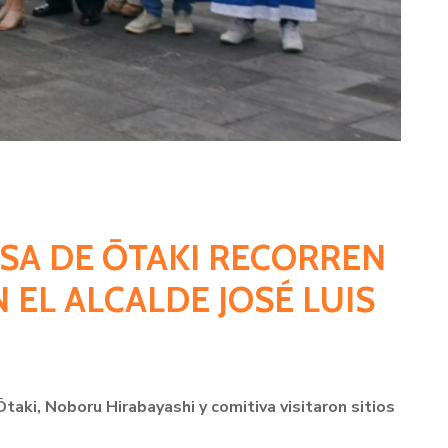
ESA DE ŌTAKI RECORREN
 EL ALCALDE JOSÉ LUIS
aki, Noboru Hirabayashi y comitiva visitaron sitios