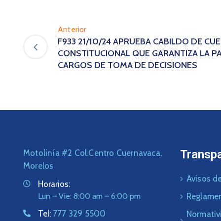
Anterior
F933 21/10/24 APRUEBA CABILDO DE C
CONSTITUCIONAL QUE GARANTIZA LA P
CARGOS DE TOMA DE DECISIONES
Transp
Motolinía #2 Col.Centro Cuernavaca,
Morelos
Avisos de
Horarios:
Lun – Vie: 8:00 am – 6:00 pm
Reglame
Tel:
777 329 5500
Normativ