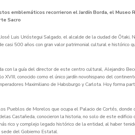
 estos emblemáticos recorrieron el Jardín Borda, el Museo
rte Sacro
, José Luis Urióstegui Salgado, el alcalde de la ciudad de Ōtaki
de casi 500 años con gran valor patrimonial cultural e histórico 
rda con la guía del director de este centro cultural, Alejandro Bec
lo XVIII, conocido como el único jardín novohispano del continent
mperadores Maximiliano de Habsburgo y Carlota. Hoy forma part
 los Pueblos de Morelos que ocupa el Palacio de Cortés, donde c
elas Castañeda, conocieron la historia, no solo de este edificio 
 rico y complejo legado histórico de la entidad, al haber tenid
 y sede del Gobierno Estatal.