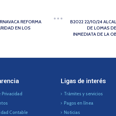
UERNAVACA REFORMA
B2022 22/10/24 ALC
ARIDAD EN LOS
DE LOMAS DE
INMEDIATA DE LA O
arencia
Ligas de interés
 Privacidad
Trámites y servicios
ntos
Pagos en línea
idad Contable
Noticias