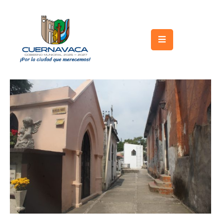
Inicio
Gobierno
Turismo
Trámites
y
Servicios
Licitaciones
Transparencia
Directorio