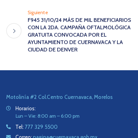
Siguiente
F945 31/10/24 MÁS DE MIL BENEFICIARIOS
CON LA 2DA. CAMPAÑA OFTALMOLÓGICA
GRATUITA CONVOCADA POR EL
AYUNTAMIENTO DE CUERNAVACA Y LA
CIUDAD DE DENVER
Motolinía #2 Col.Centro Cuernavaca, Morelos
Horarios:
Lun – Vie: 8:00 am – 6:00 pm
Tel:
777 329 5500
Correo:
pagina@cuernavaca.gob.mx