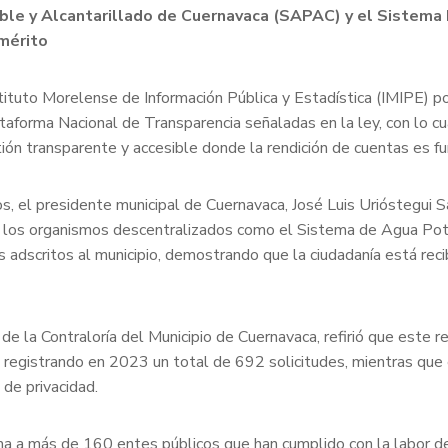
able y Alcantarillado de Cuernavaca (SAPAC) y el Sistema 
 mérito
ituto Morelense de Información Pública y Estadística (IMIPE) p
taforma Nacional de Transparencia señaladas en la ley, con lo c
tión transparente y accesible donde la rendición de cuentas es f
os, el presidente municipal de Cuernavaca, José Luis Urióstegui S
ién los organismos descentralizados como el Sistema de Agua Po
 adscritos al municipio, demostrando que la ciudadanía está rec
e la Contraloría del Municipio de Cuernavaca, refirió que este r
o, registrando en 2023 un total de 692 solicitudes, mientras que
de privacidad.
a más de 160 entes públicos que han cumplido con la labor de su