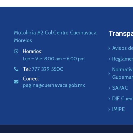
Transp
Motolinía #2 Col.Centro Cuernavaca,
Morelos
Avisos de
Horarios:
Lun – Vie: 8:00 am – 6:00 pm
Reglame
Tel:
777 329 5500
Normativ
Guberna
Correo:
pagina@cuernavaca.gob.mx
SAPAC
DIF Cuer
IMIPE