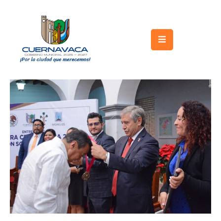
Inicio
Gobierno
Turismo
Trámites
y
Servicios
Licitaciones
Transparencia
Directorio