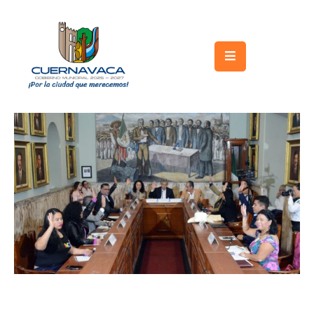
Inicio
Gobierno
Turismo
Trámites
y
Servicios
Licitaciones
Transparencia
Directorio