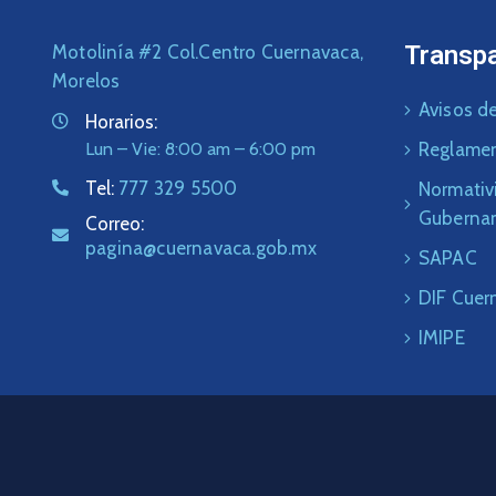
Transp
Motolinía #2 Col.Centro Cuernavaca,
Morelos
Avisos de
Horarios:
Lun – Vie: 8:00 am – 6:00 pm
Reglame
Tel:
777 329 5500
Normativ
Guberna
Correo:
pagina@cuernavaca.gob.mx
SAPAC
DIF Cuer
IMIPE