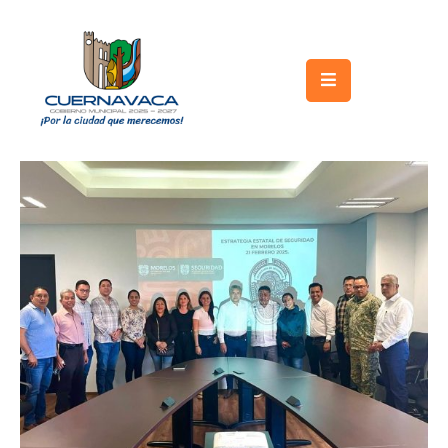
Inicio
Gobierno
Turismo
Trámites
y
Servicios
Licitaciones
Transparencia
Directorio