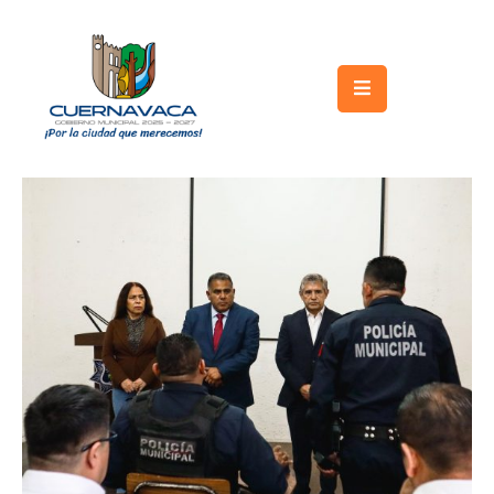
Inicio
Gobierno
Turismo
Trámites
y
Servicios
Licitaciones
Transparencia
Directorio