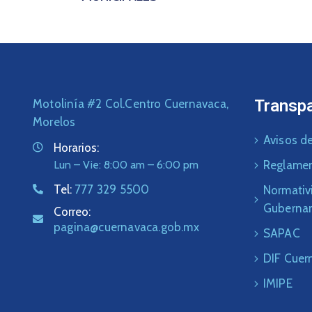
Transp
Motolinía #2 Col.Centro Cuernavaca,
Morelos
Avisos de
Horarios:
Lun – Vie: 8:00 am – 6:00 pm
Reglame
Tel:
777 329 5500
Normativ
Guberna
Correo:
pagina@cuernavaca.gob.mx
SAPAC
DIF Cuer
IMIPE