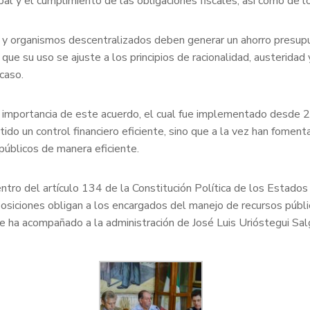
pal y el cumplimiento de las obligaciones fiscales, así como de 
y organismos descentralizados deben generar un ahorro presupues
que su uso se ajuste a los principios de racionalidad, austerida
caso.
la importancia de este acuerdo, el cual fue implementado desde 
o un control financiero eficiente, sino que a la vez han fomenta
públicos de manera eficiente.
tro del artículo 134 de la Constitución Política de los Estados
siciones obligan a los encargados del manejo de recursos públicos
que ha acompañado a la administración de José Luis Urióstegui Sa