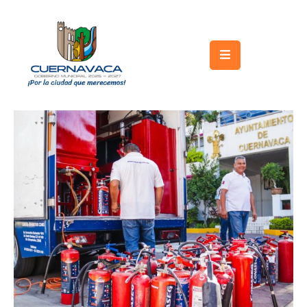
Inicio
Gobierno
Turismo
Trámites
y
Servicios
Licitaciones
Transparencia
Directorio