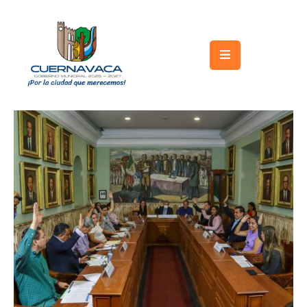
Inicio
Gobierno
Turismo
Trámites
y
Servicios
Licitaciones
Transparencia
Directorio