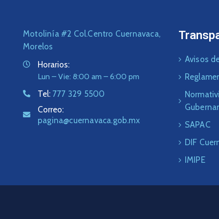
Transp
Motolinía #2 Col.Centro Cuernavaca,
Morelos
Avisos de
Horarios:
Lun – Vie: 8:00 am – 6:00 pm
Reglame
Tel:
777 329 5500
Normativ
Guberna
Correo:
pagina@cuernavaca.gob.mx
SAPAC
DIF Cuer
IMIPE