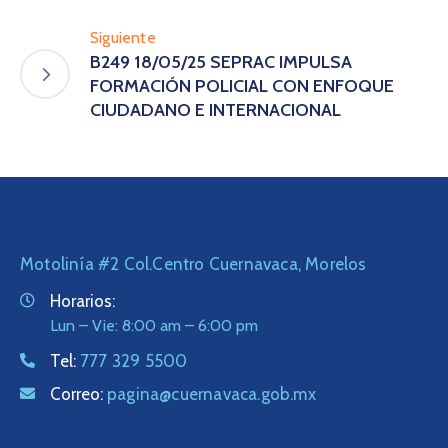
Siguiente
B249 18/05/25 SEPRAC IMPULSA
FORMACIÓN POLICIAL CON ENFOQUE
CIUDADANO E INTERNACIONAL
Motolinía #2 Col.Centro Cuernavaca, Morelos
Horarios:
Lun – Vie: 8:00 am – 6:00 pm
Tel:
777 329 5500
Correo:
pagina@cuernavaca.gob.mx