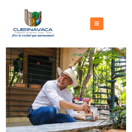
Inicio
Gobierno
Turismo
Trámites
y
Servicios
Licitaciones
Transparencia
Directorio