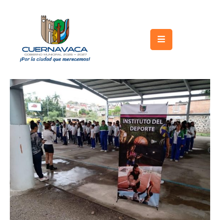
Inicio
Gobierno
Turismo
Trámites
y
Servicios
Licitaciones
Transparencia
Directorio