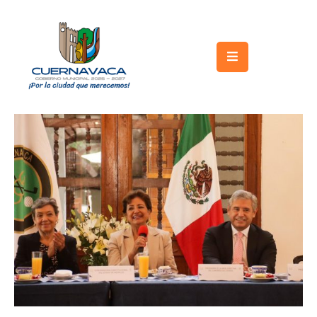
Inicio
Gobierno
Turismo
Trámites
y
Servicios
Licitaciones
Transparencia
Directorio