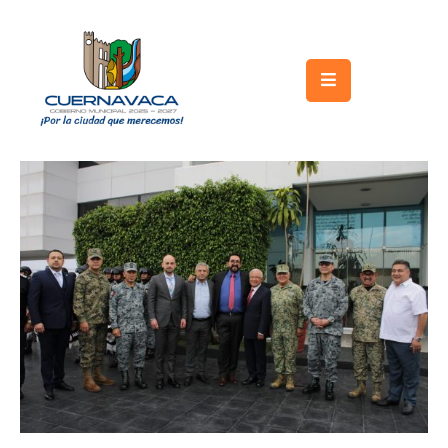
Inicio
Gobierno
Turismo
Trámites
y
Servicios
Licitaciones
Transparencia
Directorio