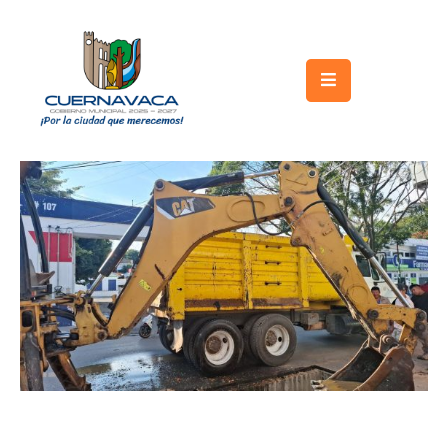
Inicio
Gobierno
Turismo
Trámites
y
Servicios
Licitaciones
Transparencia
Directorio