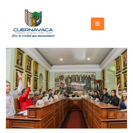
Inicio
Gobierno
Turismo
Trámites
y
Servicios
Licitaciones
Transparencia
Directorio