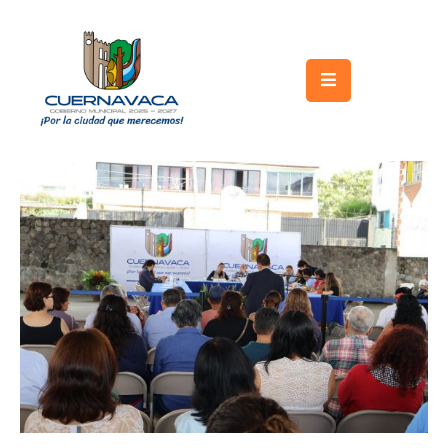
Inicio
Gobierno
Turismo
Trámites
y
Servicios
Licitaciones
Transparencia
Directorio