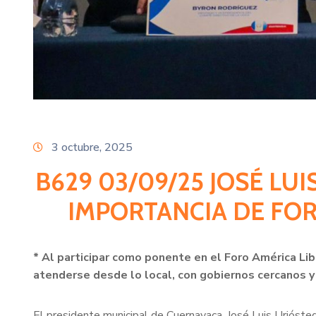
3 octubre, 2025
B629 03/09/25 JOSÉ LU
IMPORTANCIA DE FO
* Al participar como ponente en el Foro América Lib
atenderse desde lo local, con gobiernos cercanos 
El presidente municipal de Cuernavaca, José Luis Urióste