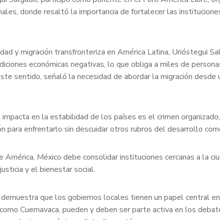
s, donde resaltó la importancia de fortalecer las instituciones 
dad y migración transfronteriza en América Latina, Urióstegui Sa
diciones económicas negativas, lo que obliga a miles de perso
este sentido, señaló la necesidad de abordar la migración desde
 impacta en la estabilidad de los países es el crimen organizado,
ión para enfrentarlo sin descuidar otros rubros del desarrollo co
de América, México debe consolidar instituciones cercanas a la ci
usticia y el bienestar social.
demuestra que los gobiernos locales tienen un papel central en l
, como Cuernavaca, pueden y deben ser parte activa en los debat