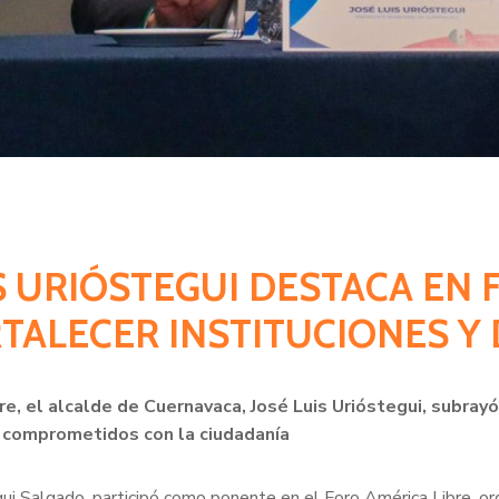
IS URIÓSTEGUI DESTACA EN
RTALECER INSTITUCIONES 
re, el alcalde de Cuernavaca, José Luis Urióstegui, subra
y comprometidos con la ciudadanía
gui Salgado, participó como ponente en el Foro América Libre, o