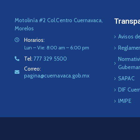
Transp
Motolinía #2 Col.Centro Cuernavaca,
Morelos
Avisos de
Horarios:
Lun – Vie: 8:00 am – 6:00 pm
Reglame
Tel:
777 329 5500
Normativ
Guberna
Correo:
pagina@cuernavaca.gob.mx
SAPAC
DIF Cuer
IMIPE