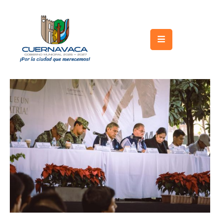
Inicio
Gobierno
Turismo
Trámites
y
Servicios
Licitaciones
Transparencia
Directorio