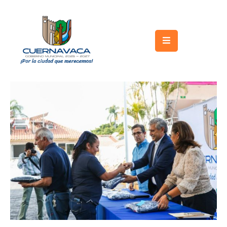
Inicio
Gobierno
Turismo
Trámites
y
Servicios
Licitaciones
Transparencia
Directorio