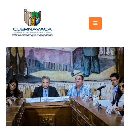
Inicio
Gobierno
Turismo
Trámites
y
Servicios
Licitaciones
Transparencia
Directorio