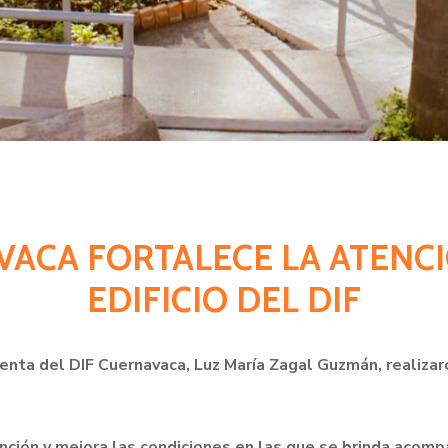
AVACA FORTALECE LA ATENC
EDIFICIO DEL DIF
denta del DIF Cuernavaca, Luz María Zagal Guzmán, realizar
ención y mejora las condiciones en las que se brinda acomp