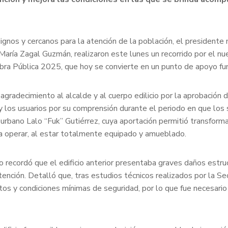
ignos y cercanos para la atención de la población, el presidente 
aría Zagal Guzmán, realizaron este lunes un recorrido por el nue
a Pública 2025, que hoy se convierte en un punto de apoyo fun
adecimiento al alcalde y al cuerpo edilicio por la aprobación de
s y los usuarios por su comprensión durante el periodo en que los 
a urbano Lalo “Fuk” Gutiérrez, cuya aportación permitió transfor
ara operar, al estar totalmente equipado y amueblado.
o recordó que el edificio anterior presentaba graves daños estru
atención. Detalló que, tras estudios técnicos realizados por la S
tos y condiciones mínimas de seguridad, por lo que fue necesar