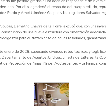
ficio fue posible gracias a una decisión responsable de inversión
decuado. Por ello, agradeció el respaldo del cuerpo edilicio, rep
ndez Pardo y Arnett Jiménez Gaspar, y los regidores Salvador Agu
úblicas, Demetrio Chavira de la Torre, explicó que, con una inve
a construcción de una nueva estructura con cimentación adecuada
 biodigestor para el tratamiento de aguas residuales, garantizand
 de enero de 2026, superando diversos retos técnicos y logístic
el Departamento de Asuntos Jurídicos; un aula de talleres; la Co
al de Protección de Niñas, Niños, Adolescentes y la Familia, co