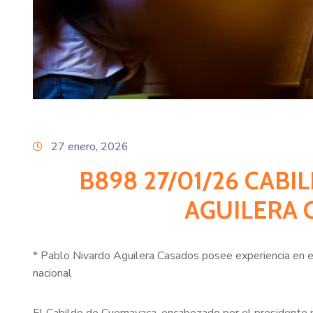
27 enero, 2026
B898 27/01/26 CAB
AGUILERA 
* Pablo Nivardo Aguilera Casados posee experiencia en el s
nacional
El Cabildo de Cuernavaca, encabezado por el presidente