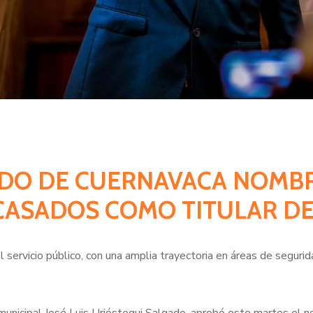
ILDO DE CUERNAVACA NOMB
CASADOS COMO TITULAR DE
ervicio público, con una amplia trayectoria en áreas de seguridad 
 municipal José Luis Urióstegui Salgado, aprobó este martes e