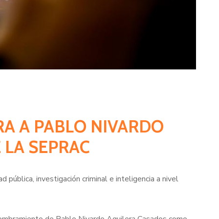
RA A PABLO NIVARDO
 LA SEPRAC
pública, investigación criminal e inteligencia a nivel
l nombramiento de Pablo Nivardo Aguilera Casados como