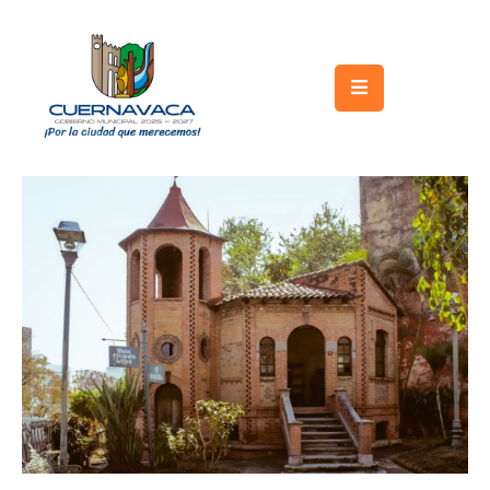
Inicio
Gobierno
Turismo
Trámites
y
Servicios
Licitaciones
Transparencia
Directorio