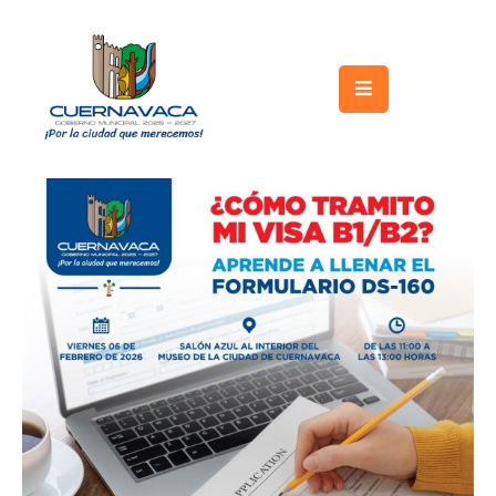
Inicio
Gobierno
Turismo
Trámites
y
Servicios
Licitaciones
Transparencia
Directorio