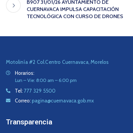
B907 31/01/26 AYUNTAMIENTO DE
CUERNAVACA IMPULSA CAPACITACIÓN
TECNOLÓGICA CON CURSO DE DRONES
Motolinía #2 Col.Centro Cuernavaca, Morelos
Horarios:
Lun – Vie: 8:00 am – 6:00 pm
Tel:
777 329 5500
Correo:
pagina@cuernavaca.gob.mx
Transparencia