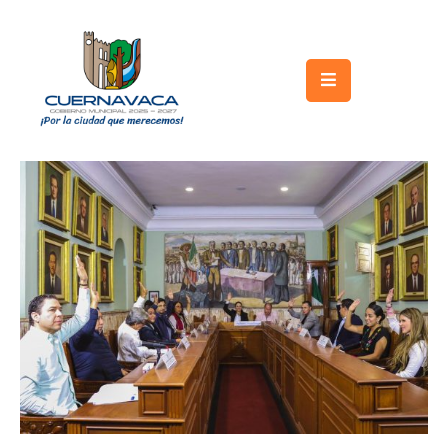
Inicio
Gobierno
Turismo
Trámites
y
Servicios
Licitaciones
Transparencia
Directorio