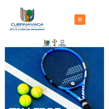
Inicio
Gobierno
Turismo
Trámites
y
Servicios
Licitaciones
Transparencia
Directorio