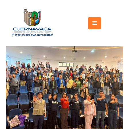
Inicio
Gobierno
Turismo
Trámites
y
Servicios
Licitaciones
Transparencia
Directorio