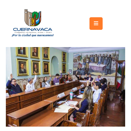
Inicio
Gobierno
Turismo
Trámites
y
Servicios
Licitaciones
Transparencia
Directorio